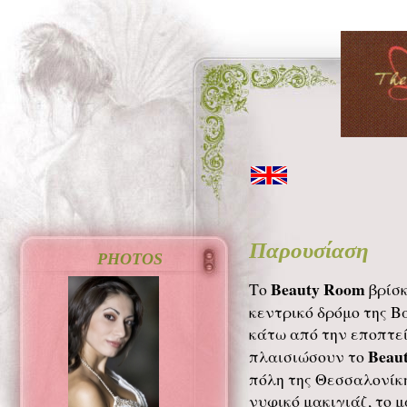
Παρουσίαση
PHOTOS
Beauty Room
Το
βρίσκ
κεντρικό δρόμο της Β
κάτω από την εποπτεί
Beau
πλαισιώσουν το
πόλη της Θεσσαλονίκη
νυφικό μακιγιάζ, το 